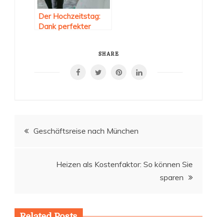
Der Hochzeitstag:
Dank perfekter
Planung den
schönsten Tag des
SHARE
Lebens genießen
Beitragsnavigation
Geschäftsreise nach München
Heizen als Kostenfaktor: So können Sie
sparen
Related Posts