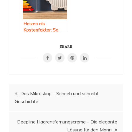
Heizen als
Kostenfaktor: So
können Sie sparen
SHARE
Beitragsnavigation
Das Mikroskop – Schrieb und schreibt
Geschichte
Deepline Haarentfernungscreme – Die elegante
Lösung für den Mann