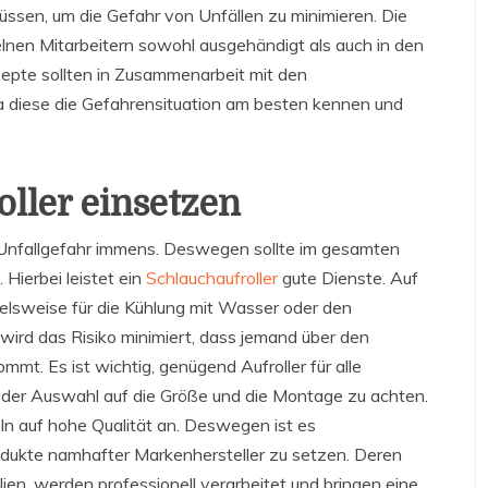
müssen, um die Gefahr von Unfällen zu minimieren. Die
elnen Mitarbeitern sowohl ausgehändigt als auch in den
pte sollten in Zusammenarbeit mit den
da diese die Gefahrensituation am besten kennen und
ller einsetzen
nfallgefahr immens. Deswegen sollte im gesamten
Hierbei leistet ein
Schlauchaufroller
gute Dienste. Auf
ielsweise für die Kühlung mit Wasser oder den
ird das Risiko minimiert, dass jemand über den
mmt. Es ist wichtig, genügend Aufroller für alle
 der Auswahl auf die Größe und die Montage zu achten.
n auf hohe Qualität an. Deswegen ist es
odukte namhafter Markenhersteller zu setzen. Deren
lien, werden professionell verarbeitet und bringen eine