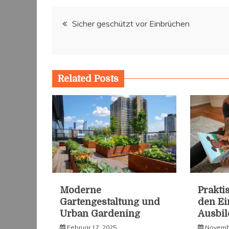
Beitragsnavigation
Sicher geschützt vor Einbrüchen
Related Posts
Moderne
Prakti
Gartengestaltung und
den Ein
Urban Gardening
Ausbi
Februar 17, 2025
Novembe