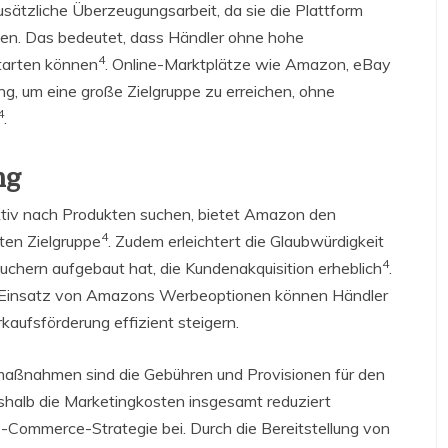
ätzliche Überzeugungsarbeit, da sie die Plattform
chen. Das bedeutet, dass Händler ohne hohe
4
tarten können
. Online-Marktplätze wie Amazon, eBay
ng, um eine große Zielgruppe zu erreichen, ohne
4
.
ng
aktiv nach Produkten suchen, bietet Amazon den
4
ten Zielgruppe
. Zudem erleichtert die Glaubwürdigkeit
4
chern aufgebaut hat, die Kundenakquisition erheblich
.
 Einsatz von Amazons Werbeoptionen können Händler
kaufsförderung effizient steigern.
maßnahmen sind die Gebühren und Provisionen für den
eshalb die Marketingkosten insgesamt reduziert
 E-Commerce-Strategie bei. Durch die Bereitstellung von