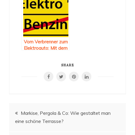
Vom Verbrenner zum
Elektroauto: Mit dem
Skoda Enyaq den
Umstieg erleichtern
SHARE
Beitragsnavigation
Markise, Pergola & Co: Wie gestaltet man
eine schöne Terrasse?