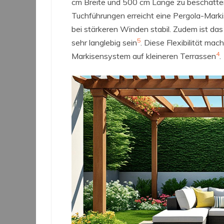
cm Breite und 500 cm Länge zu beschatt
Tuchführungen erreicht eine Pergola-Mark
bei stärkeren Winden stabil. Zudem ist das
5
sehr langlebig sein
. Diese Flexibilität mac
4
Markisensystem auf kleineren Terrassen
.