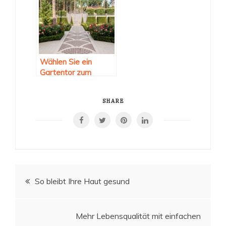
Wählen Sie ein
Gartentor zum
Schutz der
Privatsphäre? Das
SHARE
müssen Sie wissen!
Beitragsnavigation
So bleibt Ihre Haut gesund
Mehr Lebensqualität mit einfachen