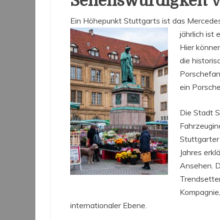
Sehenswürdigkeit v
Ein Höhepunkt Stuttgarts ist das Merced
jährlich is
Hier könne
die histori
Porschefan
ein Porsch
Die Stadt S
Fahrzeugind
Stuttgarte
Jahres erklä
Ansehen. De
Trendsetter
Kompagnie, 
internationaler Ebene.